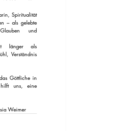
in, Spiritualität 
 – als gelebte 
Glauben und 
t länger als 
l, Verständnis 
das Göttliche in 
ilft uns, eine 
				Anastasia Weimer