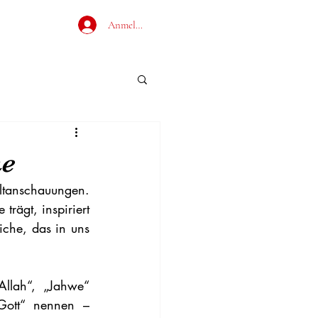
Anmelden
ne
tanschauungen. 
ägt, inspiriert 
iche, das in uns 
llah“, „Jahwe“ 
Gott“ nennen – 