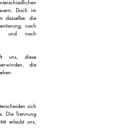
nterschiedlichen 
ern. Doch im 
 dasselbe: die 
ntierung, nach 
ke und nach 
ilft uns, diese 
rwinden, die 
tehen.
terscheiden sich 
e. Die Trennung 
tät erlaubt uns, 