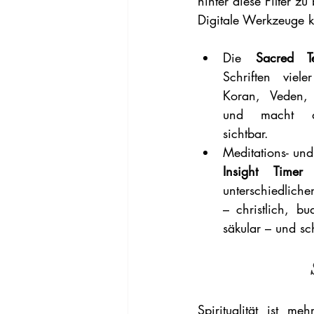
hinter diese Filter zu
Digitale Werkzeuge k
Die 
Sacred T
Schriften viele
Koran, Veden, 
und macht di
sichtbar.
Insight Timer
 
unterschiedliche
– christlich, bud
säkular – und sc
Spiritualität ist m