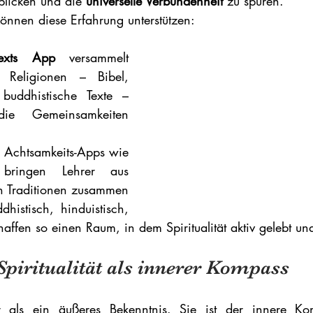
 blicken und die 
universelle Verbundenheit
 zu spüren.
önnen diese Erfahrung unterstützen:
exts App
 versammelt 
r Religionen – Bibel, 
buddhistische Texte – 
e Gemeinsamkeiten 
Meditations- und Achtsamkeits-Apps wie 
bringen Lehrer aus 
n Traditionen zusammen 
dhistisch, hinduistisch, 
haffen so einen Raum, in dem Spiritualität aktiv gelebt und
Spiritualität als innerer Kompass
ehr als ein äußeres Bekenntnis. Sie ist der innere Ko