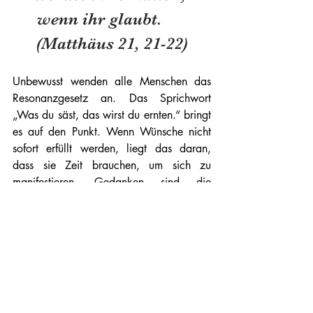
wenn ihr glaubt.      
(Matthäus 21, 21-22)
Unbewusst wenden alle Menschen das 
Resonanzgesetz an. Das Sprichwort 
„Was du säst, das wirst du ernten.“ bringt 
es auf den Punkt. Wenn Wünsche nicht 
sofort erfüllt werden, liegt das daran, 
dass sie Zeit brauchen, um sich zu 
manifestieren. Gedanken sind die 
Grundlage unserer Realität. Häufige 
Planänderungen können den Prozess 
verzögern. Ein fester und beständiger 
Gedanke hat eine höhere Chance, 
Realität zu werden.
Gott - eine Energiequelle 