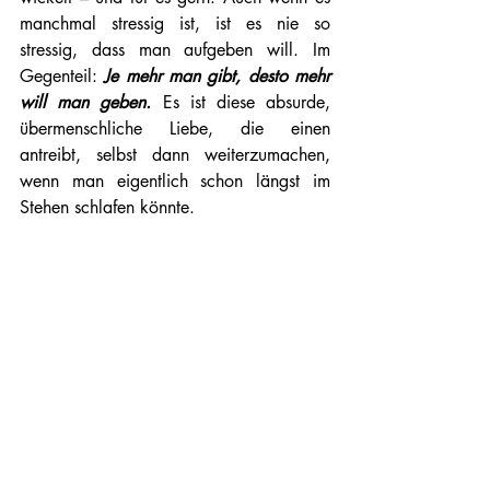
manchmal stressig ist, ist es nie so 
stressig, dass man aufgeben will. Im 
Gegenteil: 
Je mehr man gibt, desto mehr 
will man geben.
 Es ist diese absurde, 
übermenschliche Liebe, die einen 
antreibt, selbst dann weiterzumachen, 
wenn man eigentlich schon längst im 
Stehen schlafen könnte.
Und irgendwann – zwischen Stillen, 
Wickeln und der nächsten Fata-Morgana-
Tasse Kaffee, begreife ich: Ich muss gar 
nicht ankommen. Ich bin schon am 
schönsten Ort der Welt, bei meinem 
Kind. Körperlich jedenfalls. Mein Gehirn 
hängt wahrscheinlich noch irgendwo 
zwischen zwei Schlafphasen und sucht 
verzweifelt den Anschlussflug Richtung 